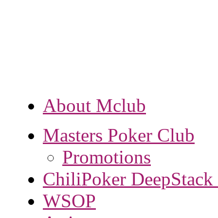
Masters Poker Club
Where All Players Are Treated as VI
About Mclub
Masters Poker Club
Promotions
ChiliPoker DeepStack
WSOP