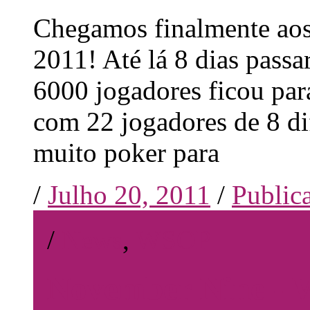
Chegamos finalmente a
2011! Até lá 8 dias passa
6000 jogadores ficou par
com 22 jogadores de 8 di
muito poker para
/
Julho 20, 2011
/
Public
/
News
,
WSOP
November Nine -