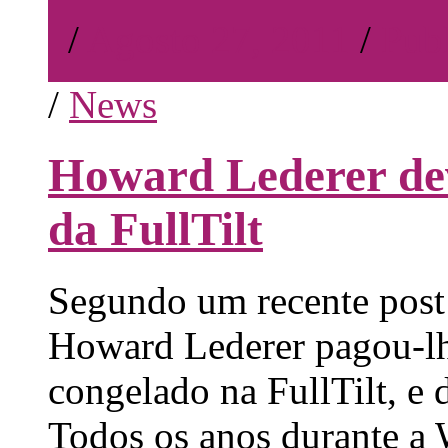
/
Agosto 27, 2011
/
Pub
/
News
Howard Lederer dev
da FullTilt
Segundo um recente post 
Howard Lederer pagou-lhe
congelado na FullTilt, e
Todos os anos durante a