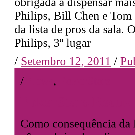
obrigada a dispensar mai
Philips, Bill Chen e To
da lista de pros da sala.
Philips, 3º lugar
/
Setembro 12, 2011
/
Pu
/
News
,
PokerStars
PokerStars Reduz
Como consequência da B