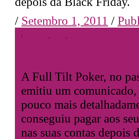
depois da Black Friday.
/
Setembro 1, 2011
/
Publ
/
Black Friday
,
FullTilt
,
News
Comunicado da Ful
A Full Tilt Poker, no p
emitiu um comunicado, 
pouco mais detalhadamen
conseguiu pagar aos seu
nas suas contas depois 