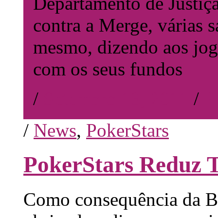
Departamento de Justiç
contra a Merge, várias s
mesmo, dizendo aos jog
com os seus fundos
/
Setembro 13, 2011
/
P
/
News
,
PokerStars
PokerStars Reduz 
Como consequência da Bl