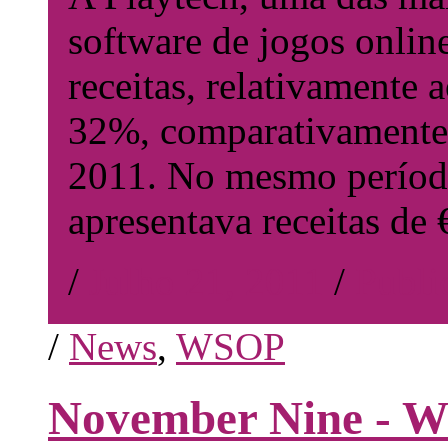
software de jogos onlin
receitas, relativamente 
32%, comparativamente 
2011. No mesmo períod
apresentava receitas de 
/
Julho 21, 2011
/
Publi
/
News
,
WSOP
November Nine - 