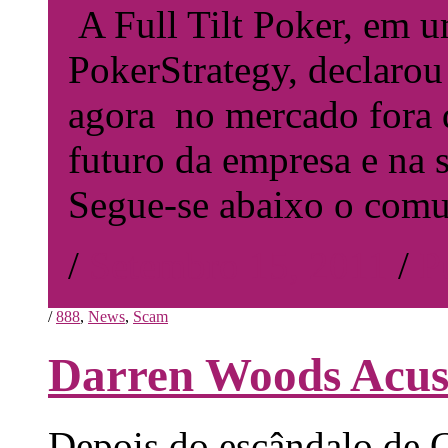
A Full Tilt Poker, em 
PokerStrategy, declarou
agora no mercado fora
futuro da empresa e na s
Segue-se abaixo o comu
/
Setembro 15, 2011
/
P
/
888
,
News
,
Scam
Darren Woods Acus
Depois do escândalo de G