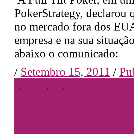
PokerStrategy, declarou 
no mercado fora dos EUA
empresa e na sua situação
abaixo o comunicado:
/
Setembro 15, 2011
/
Pu
/
Black Friday
,
FullTilt
,
News
Novo Comunicado, F
no futuro fora do