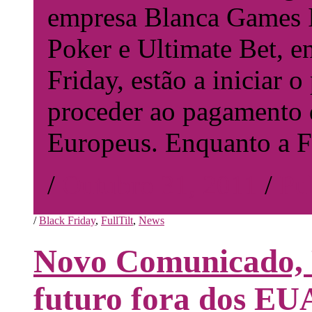
empresa Blanca Games I
Poker e Ultimate Bet, e
Friday, estão a iniciar 
proceder ao pagamento 
Europeus. Enquanto a F
/
Outubro 31, 2011
/
Pu
/
Black Friday
,
FullTilt
,
News
Novo Comunicado, Fu
futuro fora dos EU