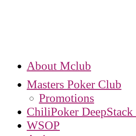
Masters Poker Club
Where All Players Are Treated as VI
About Mclub
Masters Poker Club
Promotions
ChiliPoker DeepStack
WSOP