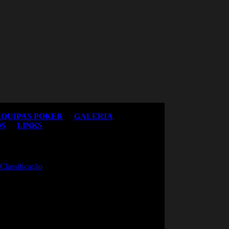
EQUIPAS POKER
•
GALERIA
S
•
LINKS
• FORUM
Classificação
Inscrições
das.