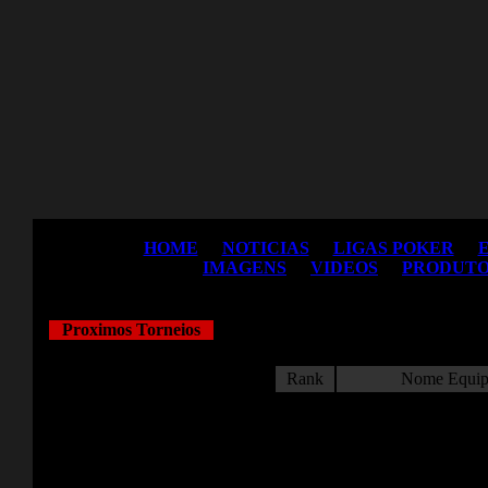
HOME
•
NOTICIAS
•
LIGAS POKER
•
IMAGENS
•
VIDEOS
•
PRODUTO
EQUIPAS POKER
Proximos Torneios
21/1/2026 - 23:00H
Rank
Nome Equip
Chili Poker - $10
Não existe nenhuma equipa ins