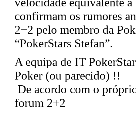
velocidade equivalente a 
confirmam os rumores a
2+2 pelo membro da Po
“PokerStars Stefan”.
A equipa de IT PokerStars
Poker (ou parecido) !!
De acordo com o próprio,
forum 2+2