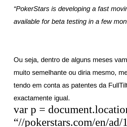
“PokerStars is developing a fast movi
available for beta testing in a few mon
Ou seja, dentro de alguns meses vamo
muito semelhante ou diria mesmo, me
tendo em conta as patentes da FullTi
exactamente igual.
var p = document.locatio
“//pokerstars.com/en/ad/