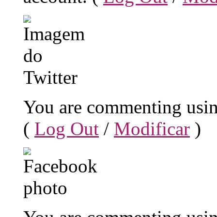
You are commenting usin
(
Log Out
/
Modificar
)