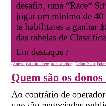
desafio, uma “Race” Sit
jogar um mínimo de 40 
te habilitares a ganhar
das tabelas de Classific
Em destaque
/
Publicar
/
Artigos
,
isai scheimberg
,
mark scheiberg
,
Online Poker
,
Poker
Quem são os donos 
Ao contrário de operado
que são negociadas publ