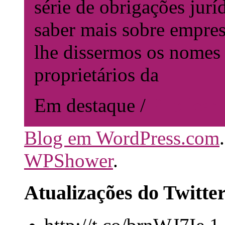
série de obrigações juríd
saber mais sobre empres
lhe dissermos os nomes 
proprietários da
Em destaque
/
Publicar
Blog em WordPress.com
.
WPShower
.
Atualizações do Twitte