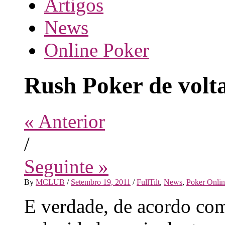
Artigos
News
Online Poker
Rush Poker de volt
« Anterior
/
Seguinte »
By
MCLUB
/
Setembro 19, 2011
/
FullTilt
,
News
,
Poker Onlin
E verdade, de acordo com