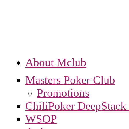
Masters Poker Club
Where All Players Are Treated as VI
About Mclub
Masters Poker Club
Promotions
ChiliPoker DeepStack
WSOP