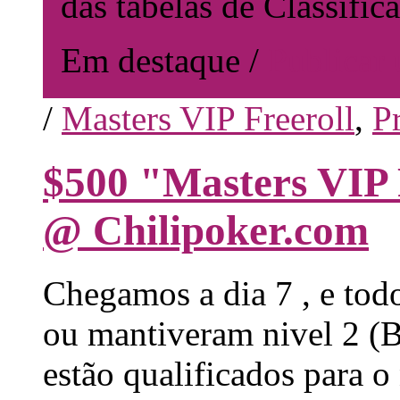
das tabelas de Classific
Em destaque
/
Publicar
/
Masters VIP Freeroll
,
P
$500 "Masters VIP 
@ Chilipoker.com
Chegamos a dia 7 , e tod
ou mantiveram nivel 2 (
estão qualificados para o