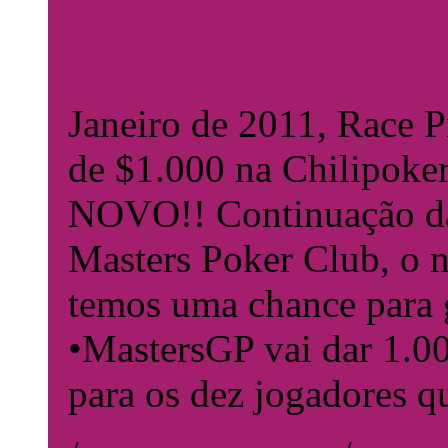
EXCLUSIVA para M
Janeiro de 2011, Race P
de $1.000 na Chilipok
NOVO!! Continuação da
Masters Poker Club, o 
temos uma chance para 
•MastersGP vai dar 1.0
para os dez jogadores q