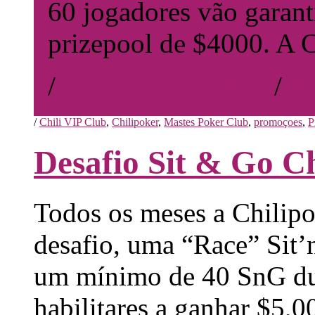
60 jogadores vão garant
prizepool de $4000. A C
/
Dezembro 5, 2011
/
Pu
/
Chili VIP Club
,
Chilipoker
,
Mastes Poker Club
,
promoçoes
,
P
Desafio Sit & Go C
Todos os meses a Chilip
desafio, uma “Race” Sit’
um mínimo de 40 SnG dur
habilitares a ganhar $5,