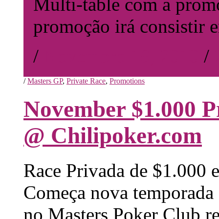
Multi-table com a prom
promoção irá consistir 
/
Novembro 19, 2010
/
/
Masters GP
,
Private Race
,
Promotions
November $1.000 P
@ Chilipoker.com
Race Privada de $1.000
Começa nova temporada d
no Masters Poker Club re