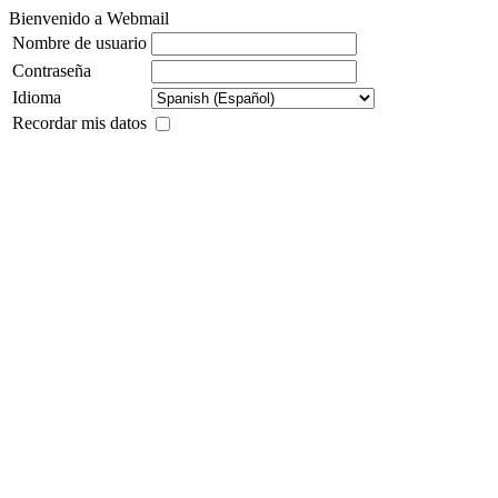
Bienvenido a Webmail
Nombre de usuario
Contraseña
Idioma
Recordar mis datos