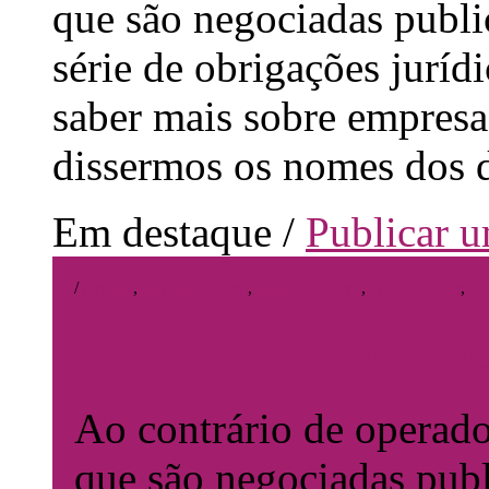
que são negociadas publ
série de obrigações jurídi
saber mais sobre empresa
dissermos os nomes dos do
Em destaque
/
Publicar 
/
Artigos
,
isai scheimberg
,
mark scheiberg
,
Online Poker
,
Po
Quem são os donos
Ao contrário de operad
que são negociadas pub