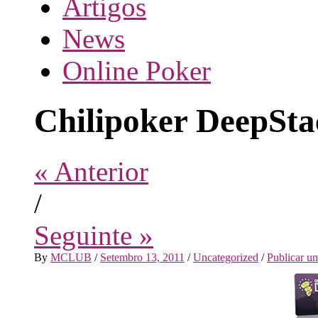
Artigos
News
Online Poker
Chilipoker DeepSt
« Anterior
/
Seguinte »
By
MCLUB
/
Setembro 13, 2011
/
Uncategorized
/
Publicar u