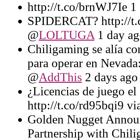
http://t.co/brnWJ7Ie 1
SPIDERCAT? http://t
@
LOLTUGA
1 day ag
Chiligaming se alía c
para operar en Nevada
@
AddThis
2 days ago
¿Licencias de juego el
http://t.co/rd95bqi9 v
Golden Nugget Annou
Partnership with Chil