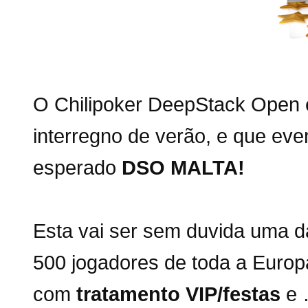
O Chilipoker DeepStack Open e
interregno de verão, e que ev
esperado
DSO MALTA
!
Esta vai ser sem duvida uma da
500 jogadores de toda a Europ
com
tratamento VIP/festas
e 